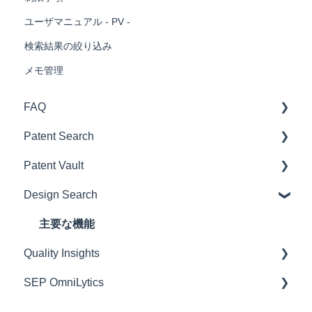
ユーザマニュアル - PV -
検索結果の絞り込み
メモ管理
FAQ
Patent Search
定期購入
Patent Vault
操作マニュアル
Design Search
検索機能
操作マニュアル
検索結果と操作画面
主要な機能
Quality Insights
プロジェクト管理
SEP OmniLytics
その他の機能
QIレポートのタブ
分析機能
機能概要
初めての方へ